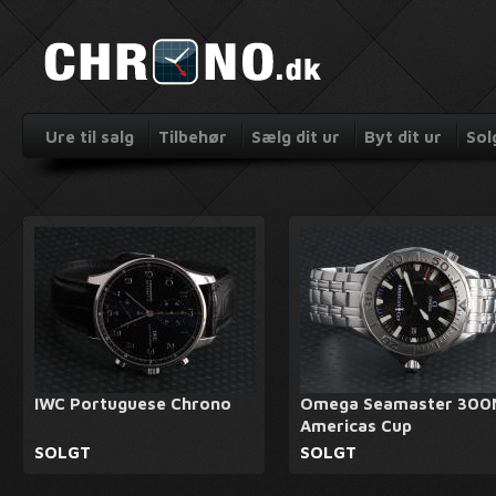
Ure til salg
Tilbehør
Sælg dit ur
Byt dit ur
Sol
IWC Portuguese Chrono
Omega Seamaster 300
Americas Cup
SOLGT
SOLGT