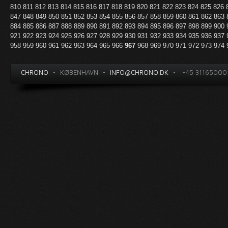
810
811
812
813
814
815
816
817
818
819
820
821
822
823
824
825
826
847
848
849
850
851
852
853
854
855
856
857
858
859
860
861
862
863
884
885
886
887
888
889
890
891
892
893
894
895
896
897
898
899
900
921
922
923
924
925
926
927
928
929
930
931
932
933
934
935
936
937
958
959
960
961
962
963
964
965
966
967
968
969
970
971
972
973
974
CHRONO
•
KØBENHAVN
•
INFO@CHRONO.DK
•
+45 31165000