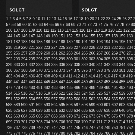
SOLGT
SOLGT
1
2
3
4
5
6
7
8
9
10
11
12
13
14
15
16
17
18
19
20
21
22
23
24
25
26
27
57
58
59
60
61
62
63
64
65
66
67
68
69
70
71
72
73
74
75
76
77
78
79
8
106
107
108
109
110
111
112
113
114
115
116
117
118
119
120
121
122
1
144
145
146
147
148
149
150
151
152
153
154
155
156
157
158
159
160
181
182
183
184
185
186
187
188
189
190
191
192
193
194
195
196
197
218
219
220
221
222
223
224
225
226
227
228
229
230
231
232
233
234
255
256
257
258
259
260
261
262
263
264
265
266
267
268
269
270
271
292
293
294
295
296
297
298
299
300
301
302
303
304
305
306
307
308
329
330
331
332
333
334
335
336
337
338
339
340
341
342
343
344
345
366
367
368
369
370
371
372
373
374
375
376
377
378
379
380
381
382
403
404
405
406
407
408
409
410
411
412
413
414
415
416
417
418
419
440
441
442
443
444
445
446
447
448
449
450
451
452
453
454
455
456
477
478
479
480
481
482
483
484
485
486
487
488
489
490
491
492
493
514
515
516
517
518
519
520
521
522
523
524
525
526
527
528
529
530
551
552
553
554
555
556
557
558
559
560
561
562
563
564
565
566
567
588
589
590
591
592
593
594
595
596
597
598
599
600
601
602
603
604
625
626
627
628
629
630
631
632
633
634
635
636
637
638
639
640
641
662
663
664
665
666
667
668
669
670
671
672
673
674
675
676
677
678
699
700
701
702
703
704
705
706
707
708
709
710
711
712
713
714
715
736
737
738
739
740
741
742
743
744
745
746
747
748
749
750
751
752
773
774
775
776
777
778
779
780
781
782
783
784
785
786
787
788
789