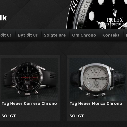
dit ur
Byt dit ur
Solgte ure
Om Chrono
Kontakt
Tag Heuer Carrera Chrono
Tag Heuer Monza Chrono
SOLGT
SOLGT