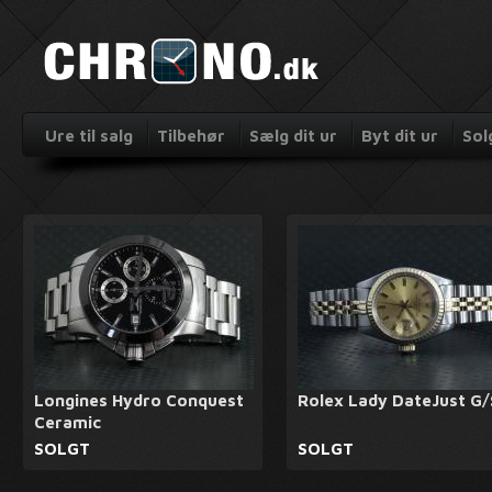
Ure til salg
Tilbehør
Sælg dit ur
Byt dit ur
Sol
Longines Hydro Conquest
Rolex Lady DateJust G/
Ceramic
SOLGT
SOLGT