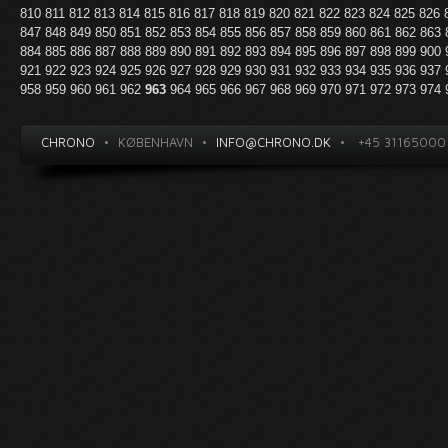
810
811
812
813
814
815
816
817
818
819
820
821
822
823
824
825
826
847
848
849
850
851
852
853
854
855
856
857
858
859
860
861
862
863
884
885
886
887
888
889
890
891
892
893
894
895
896
897
898
899
900
921
922
923
924
925
926
927
928
929
930
931
932
933
934
935
936
937
958
959
960
961
962
963
964
965
966
967
968
969
970
971
972
973
974
CHRONO
•
KØBENHAVN
•
INFO@CHRONO.DK
•
+45 31165000