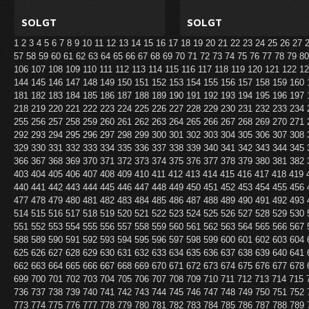
SOLGT
SOLGT
1
2
3
4
5
6
7
8
9
10
11
12
13
14
15
16
17
18
19
20
21
22
23
24
25
26
27
57
58
59
60
61
62
63
64
65
66
67
68
69
70
71
72
73
74
75
76
77
78
79
8
106
107
108
109
110
111
112
113
114
115
116
117
118
119
120
121
122
1
144
145
146
147
148
149
150
151
152
153
154
155
156
157
158
159
160
181
182
183
184
185
186
187
188
189
190
191
192
193
194
195
196
197
218
219
220
221
222
223
224
225
226
227
228
229
230
231
232
233
234
255
256
257
258
259
260
261
262
263
264
265
266
267
268
269
270
271
292
293
294
295
296
297
298
299
300
301
302
303
304
305
306
307
308
329
330
331
332
333
334
335
336
337
338
339
340
341
342
343
344
345
366
367
368
369
370
371
372
373
374
375
376
377
378
379
380
381
382
403
404
405
406
407
408
409
410
411
412
413
414
415
416
417
418
419
440
441
442
443
444
445
446
447
448
449
450
451
452
453
454
455
456
477
478
479
480
481
482
483
484
485
486
487
488
489
490
491
492
493
514
515
516
517
518
519
520
521
522
523
524
525
526
527
528
529
530
551
552
553
554
555
556
557
558
559
560
561
562
563
564
565
566
567
588
589
590
591
592
593
594
595
596
597
598
599
600
601
602
603
604
625
626
627
628
629
630
631
632
633
634
635
636
637
638
639
640
641
662
663
664
665
666
667
668
669
670
671
672
673
674
675
676
677
678
699
700
701
702
703
704
705
706
707
708
709
710
711
712
713
714
715
736
737
738
739
740
741
742
743
744
745
746
747
748
749
750
751
752
773
774
775
776
777
778
779
780
781
782
783
784
785
786
787
788
789