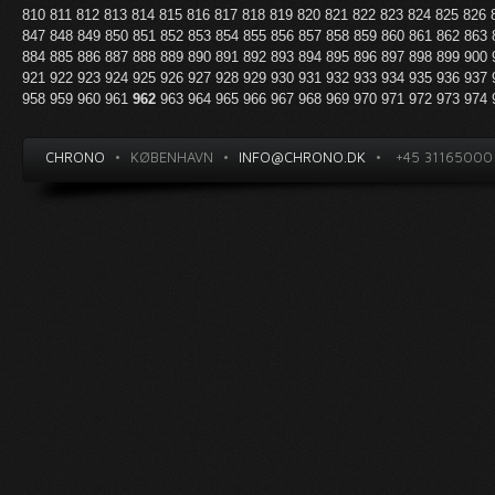
810
811
812
813
814
815
816
817
818
819
820
821
822
823
824
825
826
847
848
849
850
851
852
853
854
855
856
857
858
859
860
861
862
863
884
885
886
887
888
889
890
891
892
893
894
895
896
897
898
899
900
921
922
923
924
925
926
927
928
929
930
931
932
933
934
935
936
937
958
959
960
961
962
963
964
965
966
967
968
969
970
971
972
973
974
CHRONO
•
KØBENHAVN
•
INFO@CHRONO.DK
•
+45 31165000