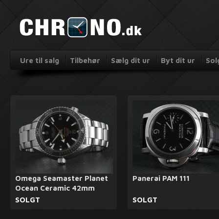
Ure til salg
Tilbehør
Sælg dit ur
Byt dit ur
Sol
Omega Seamaster Planet
Panerai PAM 111
Ocean Ceramic 42mm
SOLGT
SOLGT