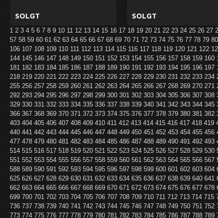
SOLGT
SOLGT
1
2
3
4
5
6
7
8
9
10
11
12
13
14
15
16
17
18
19
20
21
22
23
24
25
26
27
57
58
59
60
61
62
63
64
65
66
67
68
69
70
71
72
73
74
75
76
77
78
79
8
106
107
108
109
110
111
112
113
114
115
116
117
118
119
120
121
122
1
144
145
146
147
148
149
150
151
152
153
154
155
156
157
158
159
160
181
182
183
184
185
186
187
188
189
190
191
192
193
194
195
196
197
218
219
220
221
222
223
224
225
226
227
228
229
230
231
232
233
234
255
256
257
258
259
260
261
262
263
264
265
266
267
268
269
270
271
292
293
294
295
296
297
298
299
300
301
302
303
304
305
306
307
308
329
330
331
332
333
334
335
336
337
338
339
340
341
342
343
344
345
366
367
368
369
370
371
372
373
374
375
376
377
378
379
380
381
382
403
404
405
406
407
408
409
410
411
412
413
414
415
416
417
418
419
440
441
442
443
444
445
446
447
448
449
450
451
452
453
454
455
456
477
478
479
480
481
482
483
484
485
486
487
488
489
490
491
492
493
514
515
516
517
518
519
520
521
522
523
524
525
526
527
528
529
530
551
552
553
554
555
556
557
558
559
560
561
562
563
564
565
566
567
588
589
590
591
592
593
594
595
596
597
598
599
600
601
602
603
604
625
626
627
628
629
630
631
632
633
634
635
636
637
638
639
640
641
662
663
664
665
666
667
668
669
670
671
672
673
674
675
676
677
678
699
700
701
702
703
704
705
706
707
708
709
710
711
712
713
714
715
736
737
738
739
740
741
742
743
744
745
746
747
748
749
750
751
752
773
774
775
776
777
778
779
780
781
782
783
784
785
786
787
788
789