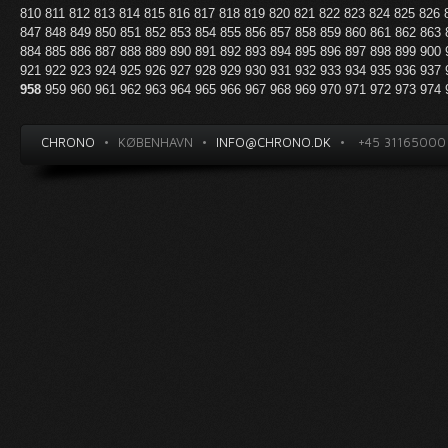
810
811
812
813
814
815
816
817
818
819
820
821
822
823
824
825
826
847
848
849
850
851
852
853
854
855
856
857
858
859
860
861
862
863
884
885
886
887
888
889
890
891
892
893
894
895
896
897
898
899
900
921
922
923
924
925
926
927
928
929
930
931
932
933
934
935
936
937
958
959
960
961
962
963
964
965
966
967
968
969
970
971
972
973
974
CHRONO
•
KØBENHAVN
•
INFO@CHRONO.DK
•
+45 31165000