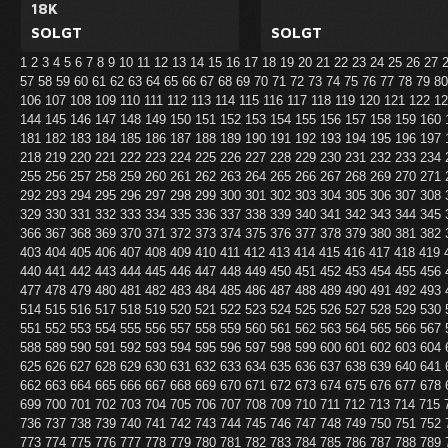
18K
SOLGT
SOLGT
1
2
3
4
5
6
7
8
9
10
11
12
13
14
15
16
17
18
19
20
21
22
23
24
25
26
27
57
58
59
60
61
62
63
64
65
66
67
68
69
70
71
72
73
74
75
76
77
78
79
8
106
107
108
109
110
111
112
113
114
115
116
117
118
119
120
121
122
1
144
145
146
147
148
149
150
151
152
153
154
155
156
157
158
159
160
181
182
183
184
185
186
187
188
189
190
191
192
193
194
195
196
197
218
219
220
221
222
223
224
225
226
227
228
229
230
231
232
233
234
255
256
257
258
259
260
261
262
263
264
265
266
267
268
269
270
271
292
293
294
295
296
297
298
299
300
301
302
303
304
305
306
307
308
329
330
331
332
333
334
335
336
337
338
339
340
341
342
343
344
345
366
367
368
369
370
371
372
373
374
375
376
377
378
379
380
381
382
403
404
405
406
407
408
409
410
411
412
413
414
415
416
417
418
419
440
441
442
443
444
445
446
447
448
449
450
451
452
453
454
455
456
477
478
479
480
481
482
483
484
485
486
487
488
489
490
491
492
493
514
515
516
517
518
519
520
521
522
523
524
525
526
527
528
529
530
551
552
553
554
555
556
557
558
559
560
561
562
563
564
565
566
567
588
589
590
591
592
593
594
595
596
597
598
599
600
601
602
603
604
625
626
627
628
629
630
631
632
633
634
635
636
637
638
639
640
641
662
663
664
665
666
667
668
669
670
671
672
673
674
675
676
677
678
699
700
701
702
703
704
705
706
707
708
709
710
711
712
713
714
715
736
737
738
739
740
741
742
743
744
745
746
747
748
749
750
751
752
773
774
775
776
777
778
779
780
781
782
783
784
785
786
787
788
789