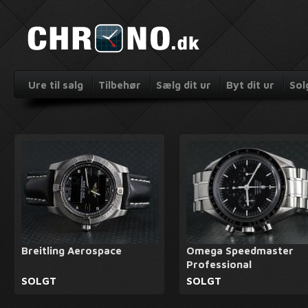
Ure til salg
Tilbehør
Sælg dit ur
Byt dit ur
Sol
Breitling Aerospace
Omega Speedmaster
Professional
SOLGT
SOLGT