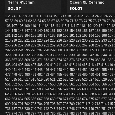
Terra 41,5mm
Ocean XL Ceramic
SOLGT
SOLGT
1
2
3
4
5
6
7
8
9
10
11
12
13
14
15
16
17
18
19
20
21
22
23
24
25
26
27
57
58
59
60
61
62
63
64
65
66
67
68
69
70
71
72
73
74
75
76
77
78
79
8
106
107
108
109
110
111
112
113
114
115
116
117
118
119
120
121
122
1
144
145
146
147
148
149
150
151
152
153
154
155
156
157
158
159
160
181
182
183
184
185
186
187
188
189
190
191
192
193
194
195
196
197
218
219
220
221
222
223
224
225
226
227
228
229
230
231
232
233
234
255
256
257
258
259
260
261
262
263
264
265
266
267
268
269
270
271
292
293
294
295
296
297
298
299
300
301
302
303
304
305
306
307
308
329
330
331
332
333
334
335
336
337
338
339
340
341
342
343
344
345
366
367
368
369
370
371
372
373
374
375
376
377
378
379
380
381
382
403
404
405
406
407
408
409
410
411
412
413
414
415
416
417
418
419
440
441
442
443
444
445
446
447
448
449
450
451
452
453
454
455
456
477
478
479
480
481
482
483
484
485
486
487
488
489
490
491
492
493
514
515
516
517
518
519
520
521
522
523
524
525
526
527
528
529
530
551
552
553
554
555
556
557
558
559
560
561
562
563
564
565
566
567
588
589
590
591
592
593
594
595
596
597
598
599
600
601
602
603
604
625
626
627
628
629
630
631
632
633
634
635
636
637
638
639
640
641
662
663
664
665
666
667
668
669
670
671
672
673
674
675
676
677
678
699
700
701
702
703
704
705
706
707
708
709
710
711
712
713
714
715
736
737
738
739
740
741
742
743
744
745
746
747
748
749
750
751
752
773
774
775
776
777
778
779
780
781
782
783
784
785
786
787
788
789