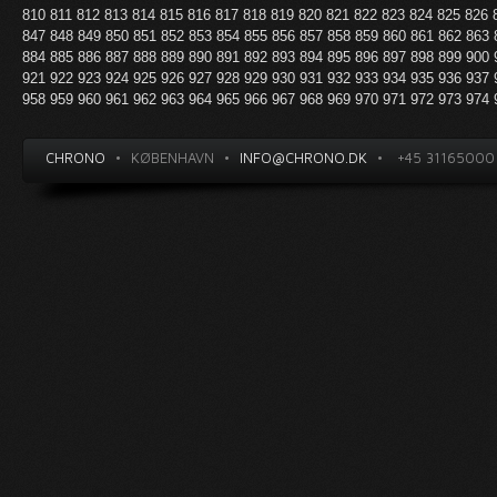
810
811
812
813
814
815
816
817
818
819
820
821
822
823
824
825
826
847
848
849
850
851
852
853
854
855
856
857
858
859
860
861
862
863
884
885
886
887
888
889
890
891
892
893
894
895
896
897
898
899
900
921
922
923
924
925
926
927
928
929
930
931
932
933
934
935
936
937
958
959
960
961
962
963
964
965
966
967
968
969
970
971
972
973
974
CHRONO
•
KØBENHAVN
•
INFO@CHRONO.DK
•
+45 31165000