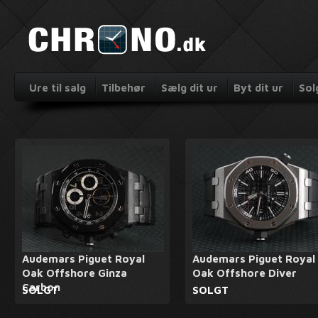
Ure til salg
Tilbehør
Sælg dit ur
Byt dit ur
Sol
Audemars Piguet Royal
Audemars Piguet Royal
Oak Offshore Ginza
Oak Offshore Diver
Carbon
SOLGT
SOLGT