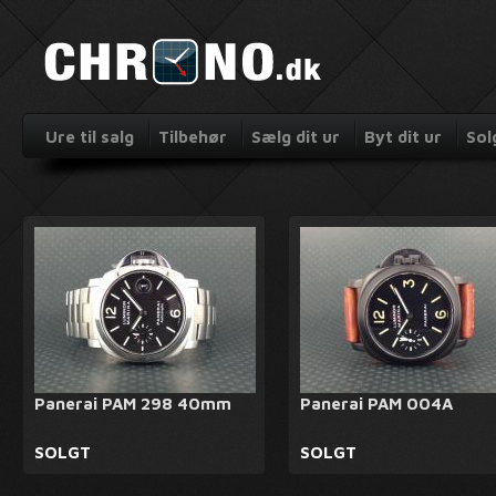
Ure til salg
Tilbehør
Sælg dit ur
Byt dit ur
Sol
Panerai PAM 298 40mm
Panerai PAM 004A
SOLGT
SOLGT