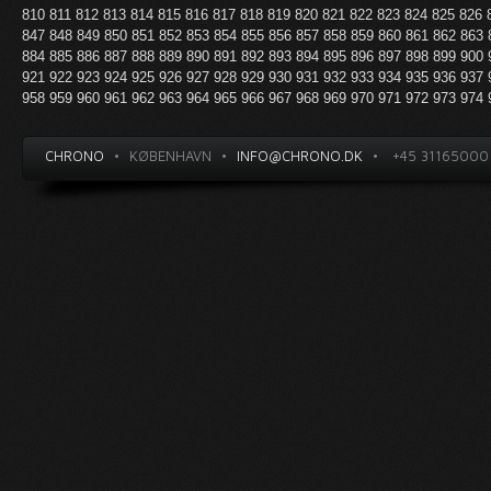
810
811
812
813
814
815
816
817
818
819
820
821
822
823
824
825
826
847
848
849
850
851
852
853
854
855
856
857
858
859
860
861
862
863
884
885
886
887
888
889
890
891
892
893
894
895
896
897
898
899
900
921
922
923
924
925
926
927
928
929
930
931
932
933
934
935
936
937
958
959
960
961
962
963
964
965
966
967
968
969
970
971
972
973
974
CHRONO
•
KØBENHAVN
•
INFO@CHRONO.DK
•
+45 31165000