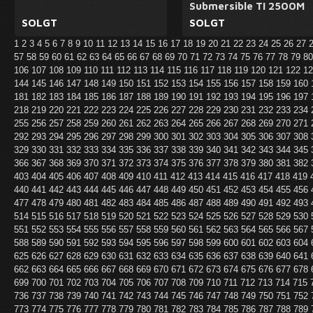
Submersible TI 2500M
SOLGT
SOLGT
1
2
3
4
5
6
7
8
9
10
11
12
13
14
15
16
17
18
19
20
21
22
23
24
25
26
27
57
58
59
60
61
62
63
64
65
66
67
68
69
70
71
72
73
74
75
76
77
78
79
8
106
107
108
109
110
111
112
113
114
115
116
117
118
119
120
121
122
1
144
145
146
147
148
149
150
151
152
153
154
155
156
157
158
159
160
181
182
183
184
185
186
187
188
189
190
191
192
193
194
195
196
197
218
219
220
221
222
223
224
225
226
227
228
229
230
231
232
233
234
255
256
257
258
259
260
261
262
263
264
265
266
267
268
269
270
271
292
293
294
295
296
297
298
299
300
301
302
303
304
305
306
307
308
329
330
331
332
333
334
335
336
337
338
339
340
341
342
343
344
345
366
367
368
369
370
371
372
373
374
375
376
377
378
379
380
381
382
403
404
405
406
407
408
409
410
411
412
413
414
415
416
417
418
419
440
441
442
443
444
445
446
447
448
449
450
451
452
453
454
455
456
477
478
479
480
481
482
483
484
485
486
487
488
489
490
491
492
493
514
515
516
517
518
519
520
521
522
523
524
525
526
527
528
529
530
551
552
553
554
555
556
557
558
559
560
561
562
563
564
565
566
567
588
589
590
591
592
593
594
595
596
597
598
599
600
601
602
603
604
625
626
627
628
629
630
631
632
633
634
635
636
637
638
639
640
641
662
663
664
665
666
667
668
669
670
671
672
673
674
675
676
677
678
699
700
701
702
703
704
705
706
707
708
709
710
711
712
713
714
715
736
737
738
739
740
741
742
743
744
745
746
747
748
749
750
751
752
773
774
775
776
777
778
779
780
781
782
783
784
785
786
787
788
789