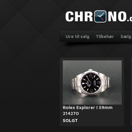
Ure til salg
Tilbehør
Sælg 
Rolex Explorer I 39mm
214270
SOLGT