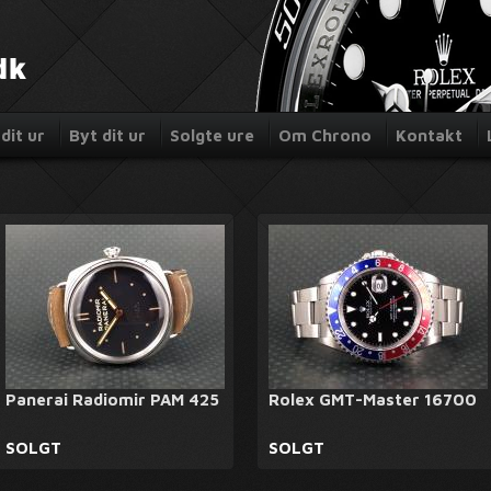
dit ur
Byt dit ur
Solgte ure
Om Chrono
Kontakt
Panerai Radiomir PAM 425
Rolex GMT-Master 16700
SOLGT
SOLGT