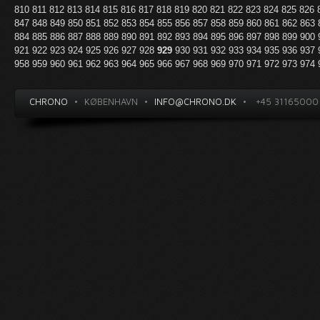
810
811
812
813
814
815
816
817
818
819
820
821
822
823
824
825
826
847
848
849
850
851
852
853
854
855
856
857
858
859
860
861
862
863
884
885
886
887
888
889
890
891
892
893
894
895
896
897
898
899
900
921
922
923
924
925
926
927
928
929
930
931
932
933
934
935
936
937
958
959
960
961
962
963
964
965
966
967
968
969
970
971
972
973
974
CHRONO
•
KØBENHAVN
•
INFO@CHRONO.DK
•
+45 31165000