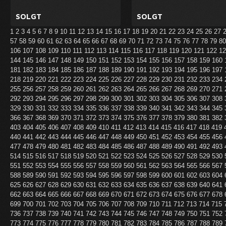
SOLGT
SOLGT
1
2
3
4
5
6
7
8
9
10
11
12
13
14
15
16
17
18
19
20
21
22
23
24
25
26
27
57
58
59
60
61
62
63
64
65
66
67
68
69
70
71
72
73
74
75
76
77
78
79
8
106
107
108
109
110
111
112
113
114
115
116
117
118
119
120
121
122
1
144
145
146
147
148
149
150
151
152
153
154
155
156
157
158
159
160
181
182
183
184
185
186
187
188
189
190
191
192
193
194
195
196
197
218
219
220
221
222
223
224
225
226
227
228
229
230
231
232
233
234
255
256
257
258
259
260
261
262
263
264
265
266
267
268
269
270
271
292
293
294
295
296
297
298
299
300
301
302
303
304
305
306
307
308
329
330
331
332
333
334
335
336
337
338
339
340
341
342
343
344
345
366
367
368
369
370
371
372
373
374
375
376
377
378
379
380
381
382
403
404
405
406
407
408
409
410
411
412
413
414
415
416
417
418
419
440
441
442
443
444
445
446
447
448
449
450
451
452
453
454
455
456
477
478
479
480
481
482
483
484
485
486
487
488
489
490
491
492
493
514
515
516
517
518
519
520
521
522
523
524
525
526
527
528
529
530
551
552
553
554
555
556
557
558
559
560
561
562
563
564
565
566
567
588
589
590
591
592
593
594
595
596
597
598
599
600
601
602
603
604
625
626
627
628
629
630
631
632
633
634
635
636
637
638
639
640
641
662
663
664
665
666
667
668
669
670
671
672
673
674
675
676
677
678
699
700
701
702
703
704
705
706
707
708
709
710
711
712
713
714
715
736
737
738
739
740
741
742
743
744
745
746
747
748
749
750
751
752
773
774
775
776
777
778
779
780
781
782
783
784
785
786
787
788
789