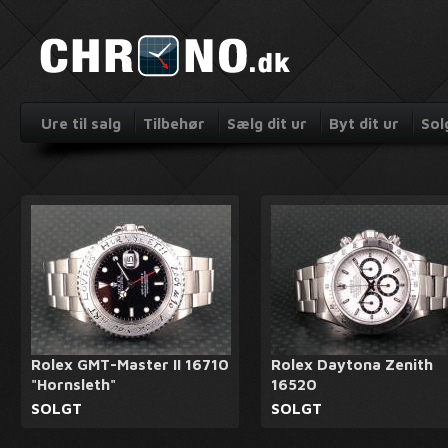
Ure til salg
Tilbehør
Sælg dit ur
Byt dit ur
Sol
Rolex GMT-Master II 16710
Rolex Daytona Zenith
"Hornsleth"
16520
SOLGT
SOLGT