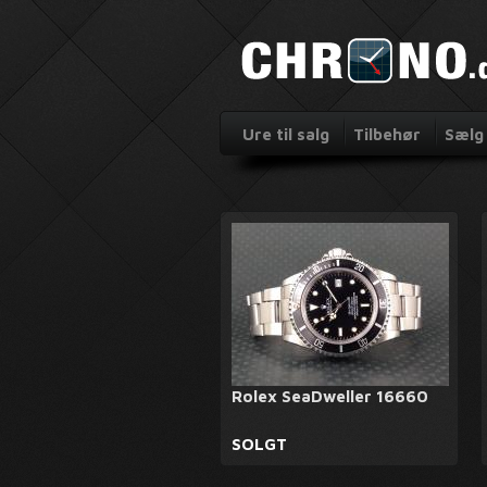
Ure til salg
Tilbehør
Sælg 
Rolex SeaDweller 16660
SOLGT