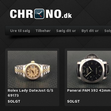
Ure til salg
Tilbehør
Sælg dit ur
Byt dit ur
Sol
Rolex Lady DateJust G/S
Panerai PAM 392 42mm
69173
SOLGT
SOLGT