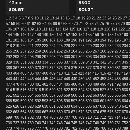
42mm
9300
SOLGT
SOLGT
1
2
3
4
5
6
7
8
9
10
11
12
13
14
15
16
17
18
19
20
21
22
23
24
25
26
27
57
58
59
60
61
62
63
64
65
66
67
68
69
70
71
72
73
74
75
76
77
78
79
8
106
107
108
109
110
111
112
113
114
115
116
117
118
119
120
121
122
1
144
145
146
147
148
149
150
151
152
153
154
155
156
157
158
159
160
181
182
183
184
185
186
187
188
189
190
191
192
193
194
195
196
197
218
219
220
221
222
223
224
225
226
227
228
229
230
231
232
233
234
255
256
257
258
259
260
261
262
263
264
265
266
267
268
269
270
271
292
293
294
295
296
297
298
299
300
301
302
303
304
305
306
307
308
329
330
331
332
333
334
335
336
337
338
339
340
341
342
343
344
345
366
367
368
369
370
371
372
373
374
375
376
377
378
379
380
381
382
403
404
405
406
407
408
409
410
411
412
413
414
415
416
417
418
419
440
441
442
443
444
445
446
447
448
449
450
451
452
453
454
455
456
477
478
479
480
481
482
483
484
485
486
487
488
489
490
491
492
493
514
515
516
517
518
519
520
521
522
523
524
525
526
527
528
529
530
551
552
553
554
555
556
557
558
559
560
561
562
563
564
565
566
567
588
589
590
591
592
593
594
595
596
597
598
599
600
601
602
603
604
625
626
627
628
629
630
631
632
633
634
635
636
637
638
639
640
641
662
663
664
665
666
667
668
669
670
671
672
673
674
675
676
677
678
699
700
701
702
703
704
705
706
707
708
709
710
711
712
713
714
715
736
737
738
739
740
741
742
743
744
745
746
747
748
749
750
751
752
773
774
775
776
777
778
779
780
781
782
783
784
785
786
787
788
789