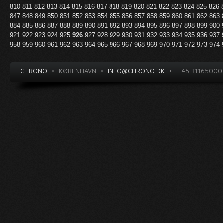
810
811
812
813
814
815
816
817
818
819
820
821
822
823
824
825
826
847
848
849
850
851
852
853
854
855
856
857
858
859
860
861
862
863
884
885
886
887
888
889
890
891
892
893
894
895
896
897
898
899
900
921
922
923
924
925
926
927
928
929
930
931
932
933
934
935
936
937
958
959
960
961
962
963
964
965
966
967
968
969
970
971
972
973
974
CHRONO
•
KØBENHAVN
•
INFO@CHRONO.DK
•
+45 31165000