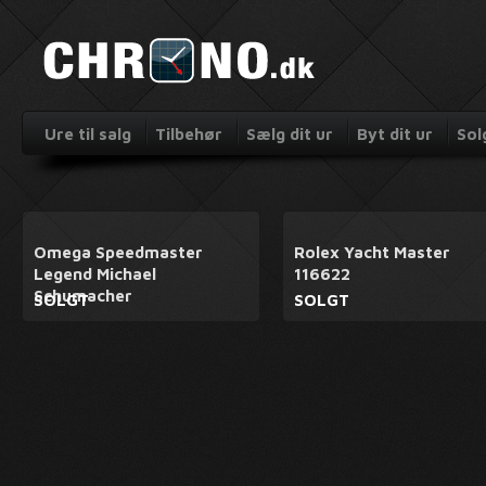
Ure til salg
Tilbehør
Sælg dit ur
Byt dit ur
Sol
Omega Speedmaster
Rolex Yacht Master
Legend Michael
116622
Schumacher
SOLGT
SOLGT