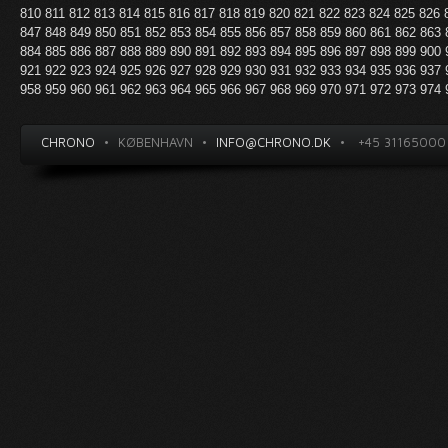
810
811
812
813
814
815
816
817
818
819
820
821
822
823
824
825
826
847
848
849
850
851
852
853
854
855
856
857
858
859
860
861
862
863
884
885
886
887
888
889
890
891
892
893
894
895
896
897
898
899
900
921
922
923
924
925
926
927
928
929
930
931
932
933
934
935
936
937
958
959
960
961
962
963
964
965
966
967
968
969
970
971
972
973
974
CHRONO
•
KØBENHAVN
•
INFO@CHRONO.DK
•
+45 31165000