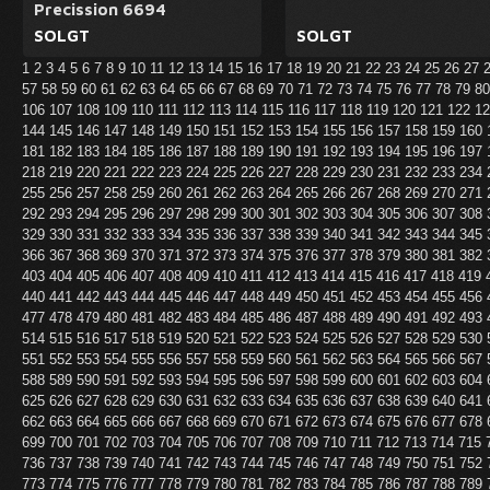
Precission 6694
SOLGT
SOLGT
1
2
3
4
5
6
7
8
9
10
11
12
13
14
15
16
17
18
19
20
21
22
23
24
25
26
27
57
58
59
60
61
62
63
64
65
66
67
68
69
70
71
72
73
74
75
76
77
78
79
8
106
107
108
109
110
111
112
113
114
115
116
117
118
119
120
121
122
1
144
145
146
147
148
149
150
151
152
153
154
155
156
157
158
159
160
181
182
183
184
185
186
187
188
189
190
191
192
193
194
195
196
197
218
219
220
221
222
223
224
225
226
227
228
229
230
231
232
233
234
255
256
257
258
259
260
261
262
263
264
265
266
267
268
269
270
271
292
293
294
295
296
297
298
299
300
301
302
303
304
305
306
307
308
329
330
331
332
333
334
335
336
337
338
339
340
341
342
343
344
345
366
367
368
369
370
371
372
373
374
375
376
377
378
379
380
381
382
403
404
405
406
407
408
409
410
411
412
413
414
415
416
417
418
419
440
441
442
443
444
445
446
447
448
449
450
451
452
453
454
455
456
477
478
479
480
481
482
483
484
485
486
487
488
489
490
491
492
493
514
515
516
517
518
519
520
521
522
523
524
525
526
527
528
529
530
551
552
553
554
555
556
557
558
559
560
561
562
563
564
565
566
567
588
589
590
591
592
593
594
595
596
597
598
599
600
601
602
603
604
625
626
627
628
629
630
631
632
633
634
635
636
637
638
639
640
641
662
663
664
665
666
667
668
669
670
671
672
673
674
675
676
677
678
699
700
701
702
703
704
705
706
707
708
709
710
711
712
713
714
715
736
737
738
739
740
741
742
743
744
745
746
747
748
749
750
751
752
773
774
775
776
777
778
779
780
781
782
783
784
785
786
787
788
789