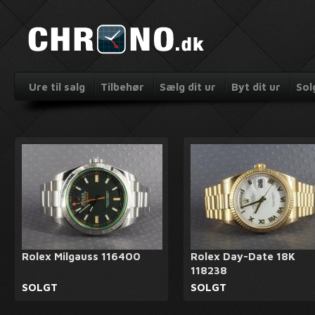
Ure til salg
Tilbehør
Sælg dit ur
Byt dit ur
Sol
Rolex Milgauss 116400
Rolex Day-Date 18K
118238
SOLGT
SOLGT