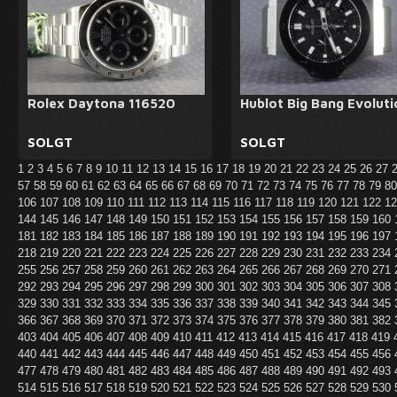
Rolex Daytona 116520
Hublot Big Bang Evoluti
SOLGT
SOLGT
1
2
3
4
5
6
7
8
9
10
11
12
13
14
15
16
17
18
19
20
21
22
23
24
25
26
27
57
58
59
60
61
62
63
64
65
66
67
68
69
70
71
72
73
74
75
76
77
78
79
8
106
107
108
109
110
111
112
113
114
115
116
117
118
119
120
121
122
1
144
145
146
147
148
149
150
151
152
153
154
155
156
157
158
159
160
181
182
183
184
185
186
187
188
189
190
191
192
193
194
195
196
197
218
219
220
221
222
223
224
225
226
227
228
229
230
231
232
233
234
255
256
257
258
259
260
261
262
263
264
265
266
267
268
269
270
271
292
293
294
295
296
297
298
299
300
301
302
303
304
305
306
307
308
329
330
331
332
333
334
335
336
337
338
339
340
341
342
343
344
345
366
367
368
369
370
371
372
373
374
375
376
377
378
379
380
381
382
403
404
405
406
407
408
409
410
411
412
413
414
415
416
417
418
419
440
441
442
443
444
445
446
447
448
449
450
451
452
453
454
455
456
477
478
479
480
481
482
483
484
485
486
487
488
489
490
491
492
493
514
515
516
517
518
519
520
521
522
523
524
525
526
527
528
529
530