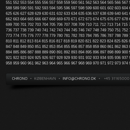
551
552
553
554
555
556
557
558
559
560
561
562
563
564
565
566
567
588
589
590
591
592
593
594
595
596
597
598
599
600
601
602
603
604
625
626
627
628
629
630
631
632
633
634
635
636
637
638
639
640
641
662
663
664
665
666
667
668
669
670
671
672
673
674
675
676
677
678
699
700
701
702
703
704
705
706
707
708
709
710
711
712
713
714
715
736
737
738
739
740
741
742
743
744
745
746
747
748
749
750
751
752
773
774
775
776
777
778
779
780
781
782
783
784
785
786
787
788
789
810
811
812
813
814
815
816
817
818
819
820
821
822
823
824
825
826
847
848
849
850
851
852
853
854
855
856
857
858
859
860
861
862
863
884
885
886
887
888
889
890
891
892
893
894
895
896
897
898
899
900
921
922
923
924
925
926
927
928
929
930
931
932
933
934
935
936
937
958
959
960
961
962
963
964
965
966
967
968
969
970
971
972
973
974
CHRONO
•
KØBENHAVN
•
INFO@CHRONO.DK
•
+45 31165000