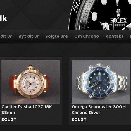
dit ur
Byt dit ur
Solgte ure
Om Chrono
Kontakt
Cartier Pasha 1027 18K
Omega Seamaster 300M
38mm
Chrono Diver
SOLGT
SOLGT