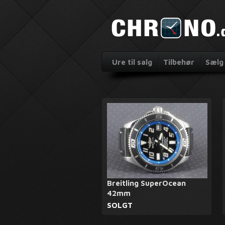
Ure til salg
Tilbehør
Sælg 
Breitling SuperOcean
42mm
SOLGT