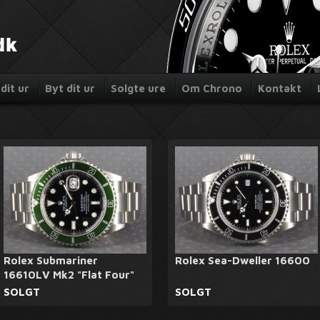
dit ur
Byt dit ur
Solgte ure
Om Chrono
Kontakt
Rolex Submariner
Rolex Sea-Dweller 16600
16610LV Mk2 "Flat Four"
SOLGT
SOLGT