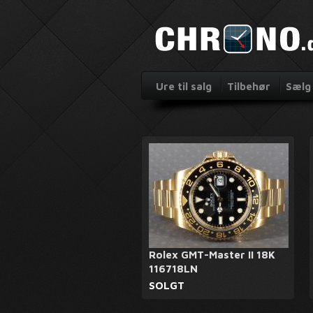
Ure til salg
Tilbehør
Sælg 
Rolex GMT-Master II 18K
116718LN
SOLGT