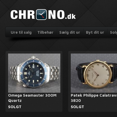
Ure til salg
Tilbehør
Sælg dit ur
Byt dit ur
Sol
Omega Seamaster 300M
Patek Philippe Calatrav
Quartz
3820
SOLGT
SOLGT