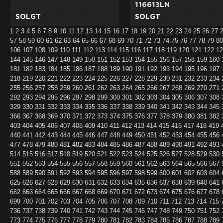
116613LN
SOLGT
SOLGT
1
2
3
4
5
6
7
8
9
10
11
12
13
14
15
16
17
18
19
20
21
22
23
24
25
26
27
57
58
59
60
61
62
63
64
65
66
67
68
69
70
71
72
73
74
75
76
77
78
79
8
106
107
108
109
110
111
112
113
114
115
116
117
118
119
120
121
122
1
144
145
146
147
148
149
150
151
152
153
154
155
156
157
158
159
160
181
182
183
184
185
186
187
188
189
190
191
192
193
194
195
196
197
218
219
220
221
222
223
224
225
226
227
228
229
230
231
232
233
234
255
256
257
258
259
260
261
262
263
264
265
266
267
268
269
270
271
292
293
294
295
296
297
298
299
300
301
302
303
304
305
306
307
308
329
330
331
332
333
334
335
336
337
338
339
340
341
342
343
344
345
366
367
368
369
370
371
372
373
374
375
376
377
378
379
380
381
382
403
404
405
406
407
408
409
410
411
412
413
414
415
416
417
418
419
440
441
442
443
444
445
446
447
448
449
450
451
452
453
454
455
456
477
478
479
480
481
482
483
484
485
486
487
488
489
490
491
492
493
514
515
516
517
518
519
520
521
522
523
524
525
526
527
528
529
530
551
552
553
554
555
556
557
558
559
560
561
562
563
564
565
566
567
588
589
590
591
592
593
594
595
596
597
598
599
600
601
602
603
604
625
626
627
628
629
630
631
632
633
634
635
636
637
638
639
640
641
662
663
664
665
666
667
668
669
670
671
672
673
674
675
676
677
678
699
700
701
702
703
704
705
706
707
708
709
710
711
712
713
714
715
736
737
738
739
740
741
742
743
744
745
746
747
748
749
750
751
752
773
774
775
776
777
778
779
780
781
782
783
784
785
786
787
788
789