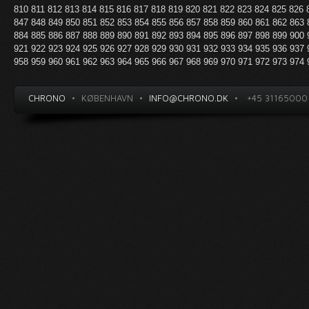
810
811
812
813
814
815
816
817
818
819
820
821
822
823
824
825
826
847
848
849
850
851
852
853
854
855
856
857
858
859
860
861
862
863
884
885
886
887
888
889
890
891
892
893
894
895
896
897
898
899
900
921
922
923
924
925
926
927
928
929
930
931
932
933
934
935
936
937
958
959
960
961
962
963
964
965
966
967
968
969
970
971
972
973
974
CHRONO
•
KØBENHAVN
•
INFO@CHRONO.DK
•
+45 31165000