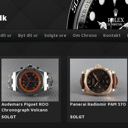
dit ur
Byt dit ur
Solgte ure
Om Chrono
Kontakt
Audemars Piguet ROO
Panerai Radiomir PAM 570
Chronograph Volcano
SOLGT
SOLGT