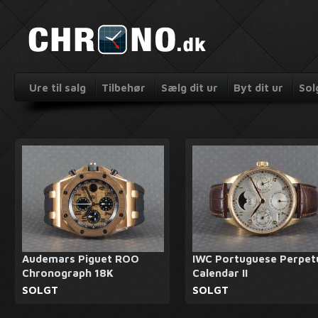
Ure til salg
Tilbehør
Sælg dit ur
Byt dit ur
Sol
Audemars Piguet ROO
IWC Portuguese Perpet
Chronograph 18K
Calendar II
SOLGT
SOLGT