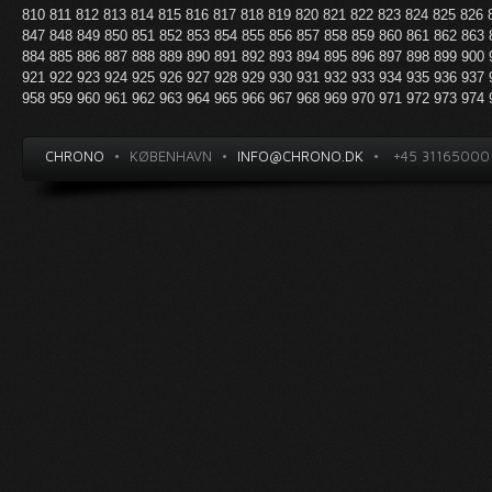
810
811
812
813
814
815
816
817
818
819
820
821
822
823
824
825
826
847
848
849
850
851
852
853
854
855
856
857
858
859
860
861
862
863
884
885
886
887
888
889
890
891
892
893
894
895
896
897
898
899
900
921
922
923
924
925
926
927
928
929
930
931
932
933
934
935
936
937
958
959
960
961
962
963
964
965
966
967
968
969
970
971
972
973
974
CHRONO
•
KØBENHAVN
•
INFO@CHRONO.DK
•
+45 31165000