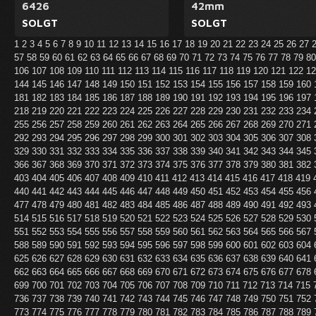
6426
42mm
SOLGT
SOLGT
1
2
3
4
5
6
7
8
9
10
11
12
13
14
15
16
17
18
19
20
21
22
23
24
25
26
27
57
58
59
60
61
62
63
64
65
66
67
68
69
70
71
72
73
74
75
76
77
78
79
8
106
107
108
109
110
111
112
113
114
115
116
117
118
119
120
121
122
1
144
145
146
147
148
149
150
151
152
153
154
155
156
157
158
159
160
181
182
183
184
185
186
187
188
189
190
191
192
193
194
195
196
197
218
219
220
221
222
223
224
225
226
227
228
229
230
231
232
233
234
255
256
257
258
259
260
261
262
263
264
265
266
267
268
269
270
271
292
293
294
295
296
297
298
299
300
301
302
303
304
305
306
307
308
329
330
331
332
333
334
335
336
337
338
339
340
341
342
343
344
345
366
367
368
369
370
371
372
373
374
375
376
377
378
379
380
381
382
403
404
405
406
407
408
409
410
411
412
413
414
415
416
417
418
419
440
441
442
443
444
445
446
447
448
449
450
451
452
453
454
455
456
477
478
479
480
481
482
483
484
485
486
487
488
489
490
491
492
493
514
515
516
517
518
519
520
521
522
523
524
525
526
527
528
529
530
551
552
553
554
555
556
557
558
559
560
561
562
563
564
565
566
567
588
589
590
591
592
593
594
595
596
597
598
599
600
601
602
603
604
625
626
627
628
629
630
631
632
633
634
635
636
637
638
639
640
641
662
663
664
665
666
667
668
669
670
671
672
673
674
675
676
677
678
699
700
701
702
703
704
705
706
707
708
709
710
711
712
713
714
715
736
737
738
739
740
741
742
743
744
745
746
747
748
749
750
751
752
773
774
775
776
777
778
779
780
781
782
783
784
785
786
787
788
789