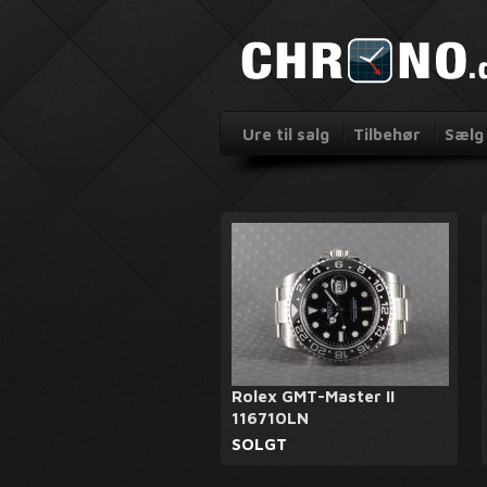
Ure til salg
Tilbehør
Sælg 
Rolex GMT-Master II
116710LN
SOLGT