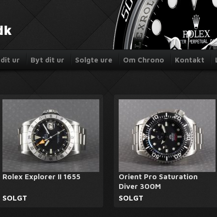
dit ur
Byt dit ur
Solgte ure
Om Chrono
Kontakt
Rolex Explorer II 1655
Orient Pro Saturation
Diver 300M
SOLGT
SOLGT