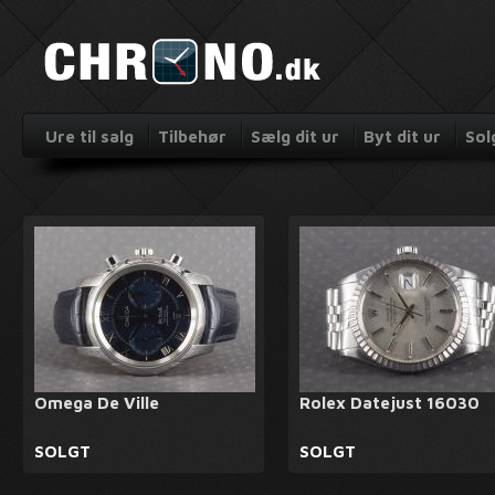
Ure til salg
Tilbehør
Sælg dit ur
Byt dit ur
Sol
Omega De Ville
Rolex Datejust 16030
SOLGT
SOLGT