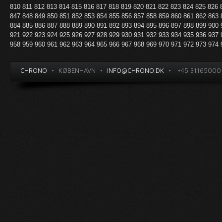
810
811
812
813
814
815
816
817
818
819
820
821
822
823
824
825
826
847
848
849
850
851
852
853
854
855
856
857
858
859
860
861
862
863
884
885
886
887
888
889
890
891
892
893
894
895
896
897
898
899
900
921
922
923
924
925
926
927
928
929
930
931
932
933
934
935
936
937
958
959
960
961
962
963
964
965
966
967
968
969
970
971
972
973
974
CHRONO
•
KØBENHAVN
•
INFO@CHRONO.DK
•
+45 31165000