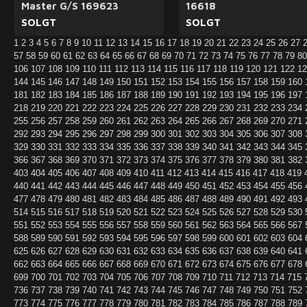
Master G/S 169623
16618
SOLGT
SOLGT
1
2
3
4
5
6
7
8
9
10
11
12
13
14
15
16
17
18
19
20
21
22
23
24
25
26
27
57
58
59
60
61
62
63
64
65
66
67
68
69
70
71
72
73
74
75
76
77
78
79
8
106
107
108
109
110
111
112
113
114
115
116
117
118
119
120
121
122
1
144
145
146
147
148
149
150
151
152
153
154
155
156
157
158
159
160
181
182
183
184
185
186
187
188
189
190
191
192
193
194
195
196
197
218
219
220
221
222
223
224
225
226
227
228
229
230
231
232
233
234
255
256
257
258
259
260
261
262
263
264
265
266
267
268
269
270
271
292
293
294
295
296
297
298
299
300
301
302
303
304
305
306
307
308
329
330
331
332
333
334
335
336
337
338
339
340
341
342
343
344
345
366
367
368
369
370
371
372
373
374
375
376
377
378
379
380
381
382
403
404
405
406
407
408
409
410
411
412
413
414
415
416
417
418
419
440
441
442
443
444
445
446
447
448
449
450
451
452
453
454
455
456
477
478
479
480
481
482
483
484
485
486
487
488
489
490
491
492
493
514
515
516
517
518
519
520
521
522
523
524
525
526
527
528
529
530
551
552
553
554
555
556
557
558
559
560
561
562
563
564
565
566
567
588
589
590
591
592
593
594
595
596
597
598
599
600
601
602
603
604
625
626
627
628
629
630
631
632
633
634
635
636
637
638
639
640
641
662
663
664
665
666
667
668
669
670
671
672
673
674
675
676
677
678
699
700
701
702
703
704
705
706
707
708
709
710
711
712
713
714
715
736
737
738
739
740
741
742
743
744
745
746
747
748
749
750
751
752
773
774
775
776
777
778
779
780
781
782
783
784
785
786
787
788
789