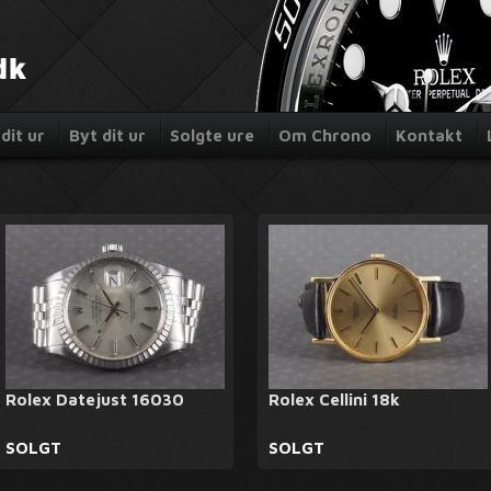
dit ur
Byt dit ur
Solgte ure
Om Chrono
Kontakt
Rolex Datejust 16030
Rolex Cellini 18k
SOLGT
SOLGT