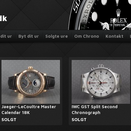
dit ur
Byt dit ur
Solgte ure
Om Chrono
Kontakt
Jaeger-LeCoultre Master
IWC GST Split Second
Calendar 18K
Chronograph
SOLGT
SOLGT