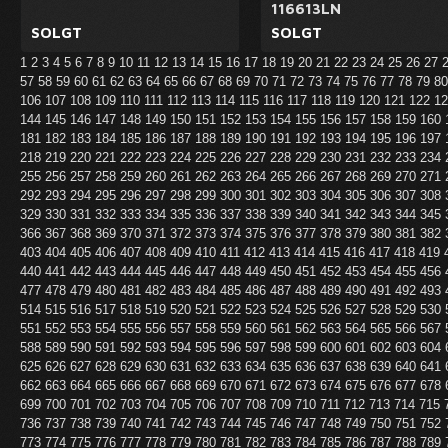
116613LN
SOLGT
SOLGT
1
2
3
4
5
6
7
8
9
10
11
12
13
14
15
16
17
18
19
20
21
22
23
24
25
26
27
57
58
59
60
61
62
63
64
65
66
67
68
69
70
71
72
73
74
75
76
77
78
79
8
106
107
108
109
110
111
112
113
114
115
116
117
118
119
120
121
122
1
144
145
146
147
148
149
150
151
152
153
154
155
156
157
158
159
160
181
182
183
184
185
186
187
188
189
190
191
192
193
194
195
196
197
218
219
220
221
222
223
224
225
226
227
228
229
230
231
232
233
234
255
256
257
258
259
260
261
262
263
264
265
266
267
268
269
270
271
292
293
294
295
296
297
298
299
300
301
302
303
304
305
306
307
308
329
330
331
332
333
334
335
336
337
338
339
340
341
342
343
344
345
366
367
368
369
370
371
372
373
374
375
376
377
378
379
380
381
382
403
404
405
406
407
408
409
410
411
412
413
414
415
416
417
418
419
440
441
442
443
444
445
446
447
448
449
450
451
452
453
454
455
456
477
478
479
480
481
482
483
484
485
486
487
488
489
490
491
492
493
514
515
516
517
518
519
520
521
522
523
524
525
526
527
528
529
530
551
552
553
554
555
556
557
558
559
560
561
562
563
564
565
566
567
588
589
590
591
592
593
594
595
596
597
598
599
600
601
602
603
604
625
626
627
628
629
630
631
632
633
634
635
636
637
638
639
640
641
662
663
664
665
666
667
668
669
670
671
672
673
674
675
676
677
678
699
700
701
702
703
704
705
706
707
708
709
710
711
712
713
714
715
736
737
738
739
740
741
742
743
744
745
746
747
748
749
750
751
752
773
774
775
776
777
778
779
780
781
782
783
784
785
786
787
788
789