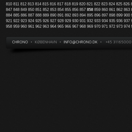
810
811
812
813
814
815
816
817
818
819
820
821
822
823
824
825
826
847
848
849
850
851
852
853
854
855
856
857
858
859
860
861
862
863
884
885
886
887
888
889
890
891
892
893
894
895
896
897
898
899
900
921
922
923
924
925
926
927
928
929
930
931
932
933
934
935
936
937
958
959
960
961
962
963
964
965
966
967
968
969
970
971
972
973
974
CHRONO
•
KØBENHAVN
•
INFO@CHRONO.DK
•
+45 31165000