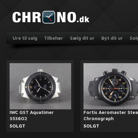
Ure til salg
Tilbehør
Sælg dit ur
Byt dit ur
Sol
IWC GST Aquatimer
Fortis Aeromaster Stea
353602
Chronograph
SOLGT
SOLGT