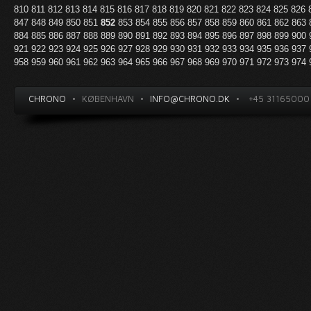
810
811
812
813
814
815
816
817
818
819
820
821
822
823
824
825
826
847
848
849
850
851
852
853
854
855
856
857
858
859
860
861
862
863
884
885
886
887
888
889
890
891
892
893
894
895
896
897
898
899
900
921
922
923
924
925
926
927
928
929
930
931
932
933
934
935
936
937
958
959
960
961
962
963
964
965
966
967
968
969
970
971
972
973
974
CHRONO
•
KØBENHAVN
•
INFO@CHRONO.DK
•
+45 31165000