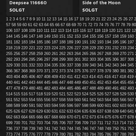
Deepsea 116660
Side of the Moon
SOLGT
SOLGT
1
2
3
4
5
6
7
8
9
10
11
12
13
14
15
16
17
18
19
20
21
22
23
24
25
26
27
57
58
59
60
61
62
63
64
65
66
67
68
69
70
71
72
73
74
75
76
77
78
79
8
106
107
108
109
110
111
112
113
114
115
116
117
118
119
120
121
122
1
144
145
146
147
148
149
150
151
152
153
154
155
156
157
158
159
160
181
182
183
184
185
186
187
188
189
190
191
192
193
194
195
196
197
218
219
220
221
222
223
224
225
226
227
228
229
230
231
232
233
234
255
256
257
258
259
260
261
262
263
264
265
266
267
268
269
270
271
292
293
294
295
296
297
298
299
300
301
302
303
304
305
306
307
308
329
330
331
332
333
334
335
336
337
338
339
340
341
342
343
344
345
366
367
368
369
370
371
372
373
374
375
376
377
378
379
380
381
382
403
404
405
406
407
408
409
410
411
412
413
414
415
416
417
418
419
440
441
442
443
444
445
446
447
448
449
450
451
452
453
454
455
456
477
478
479
480
481
482
483
484
485
486
487
488
489
490
491
492
493
514
515
516
517
518
519
520
521
522
523
524
525
526
527
528
529
530
551
552
553
554
555
556
557
558
559
560
561
562
563
564
565
566
567
588
589
590
591
592
593
594
595
596
597
598
599
600
601
602
603
604
625
626
627
628
629
630
631
632
633
634
635
636
637
638
639
640
641
662
663
664
665
666
667
668
669
670
671
672
673
674
675
676
677
678
699
700
701
702
703
704
705
706
707
708
709
710
711
712
713
714
715
736
737
738
739
740
741
742
743
744
745
746
747
748
749
750
751
752
773
774
775
776
777
778
779
780
781
782
783
784
785
786
787
788
789