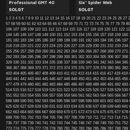
Professional GMT 40
Six" Spider Web
SOLGT
SOLGT
1
2
3
4
5
6
7
8
9
10
11
12
13
14
15
16
17
18
19
20
21
22
23
24
25
26
27
57
58
59
60
61
62
63
64
65
66
67
68
69
70
71
72
73
74
75
76
77
78
79
8
106
107
108
109
110
111
112
113
114
115
116
117
118
119
120
121
122
1
144
145
146
147
148
149
150
151
152
153
154
155
156
157
158
159
160
181
182
183
184
185
186
187
188
189
190
191
192
193
194
195
196
197
218
219
220
221
222
223
224
225
226
227
228
229
230
231
232
233
234
255
256
257
258
259
260
261
262
263
264
265
266
267
268
269
270
271
292
293
294
295
296
297
298
299
300
301
302
303
304
305
306
307
308
329
330
331
332
333
334
335
336
337
338
339
340
341
342
343
344
345
366
367
368
369
370
371
372
373
374
375
376
377
378
379
380
381
382
403
404
405
406
407
408
409
410
411
412
413
414
415
416
417
418
419
440
441
442
443
444
445
446
447
448
449
450
451
452
453
454
455
456
477
478
479
480
481
482
483
484
485
486
487
488
489
490
491
492
493
514
515
516
517
518
519
520
521
522
523
524
525
526
527
528
529
530
551
552
553
554
555
556
557
558
559
560
561
562
563
564
565
566
567
588
589
590
591
592
593
594
595
596
597
598
599
600
601
602
603
604
625
626
627
628
629
630
631
632
633
634
635
636
637
638
639
640
641
662
663
664
665
666
667
668
669
670
671
672
673
674
675
676
677
678
699
700
701
702
703
704
705
706
707
708
709
710
711
712
713
714
715
736
737
738
739
740
741
742
743
744
745
746
747
748
749
750
751
752
773
774
775
776
777
778
779
780
781
782
783
784
785
786
787
788
789