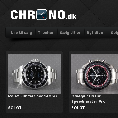
Ure til salg
Tilbehør
Sælg dit ur
Byt dit ur
Sol
Rolex Submariner 14060
Omega "TinTin"
Speedmaster Pro
SOLGT
SOLGT