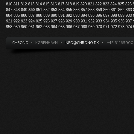
810
811
812
813
814
815
816
817
818
819
820
821
822
823
824
825
826
847
848
849
850
851
852
853
854
855
856
857
858
859
860
861
862
863
884
885
886
887
888
889
890
891
892
893
894
895
896
897
898
899
900
921
922
923
924
925
926
927
928
929
930
931
932
933
934
935
936
937
958
959
960
961
962
963
964
965
966
967
968
969
970
971
972
973
974
CHRONO
•
KØBENHAVN
•
INFO@CHRONO.DK
•
+45 31165000