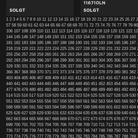
116710LN
SOLGT
SOLGT
1
2
3
4
5
6
7
8
9
10
11
12
13
14
15
16
17
18
19
20
21
22
23
24
25
26
27
57
58
59
60
61
62
63
64
65
66
67
68
69
70
71
72
73
74
75
76
77
78
79
8
106
107
108
109
110
111
112
113
114
115
116
117
118
119
120
121
122
1
144
145
146
147
148
149
150
151
152
153
154
155
156
157
158
159
160
181
182
183
184
185
186
187
188
189
190
191
192
193
194
195
196
197
218
219
220
221
222
223
224
225
226
227
228
229
230
231
232
233
234
255
256
257
258
259
260
261
262
263
264
265
266
267
268
269
270
271
292
293
294
295
296
297
298
299
300
301
302
303
304
305
306
307
308
329
330
331
332
333
334
335
336
337
338
339
340
341
342
343
344
345
366
367
368
369
370
371
372
373
374
375
376
377
378
379
380
381
382
403
404
405
406
407
408
409
410
411
412
413
414
415
416
417
418
419
440
441
442
443
444
445
446
447
448
449
450
451
452
453
454
455
456
477
478
479
480
481
482
483
484
485
486
487
488
489
490
491
492
493
514
515
516
517
518
519
520
521
522
523
524
525
526
527
528
529
530
551
552
553
554
555
556
557
558
559
560
561
562
563
564
565
566
567
588
589
590
591
592
593
594
595
596
597
598
599
600
601
602
603
604
625
626
627
628
629
630
631
632
633
634
635
636
637
638
639
640
641
662
663
664
665
666
667
668
669
670
671
672
673
674
675
676
677
678
699
700
701
702
703
704
705
706
707
708
709
710
711
712
713
714
715
736
737
738
739
740
741
742
743
744
745
746
747
748
749
750
751
752
773
774
775
776
777
778
779
780
781
782
783
784
785
786
787
788
789