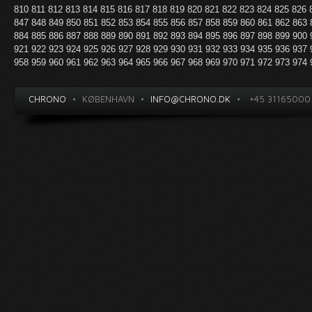
810
811
812
813
814
815
816
817
818
819
820
821
822
823
824
825
826
847
848
849
850
851
852
853
854
855
856
857
858
859
860
861
862
863
884
885
886
887
888
889
890
891
892
893
894
895
896
897
898
899
900
921
922
923
924
925
926
927
928
929
930
931
932
933
934
935
936
937
958
959
960
961
962
963
964
965
966
967
968
969
970
971
972
973
974
CHRONO
•
KØBENHAVN
•
INFO@CHRONO.DK
•
+45 31165000