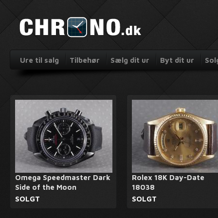
Ure til salg
Tilbehør
Sælg dit ur
Byt dit ur
Sol
Omega Speedmaster Dark
Rolex 18K Day-Date
Side of the Moon
18038
SOLGT
SOLGT