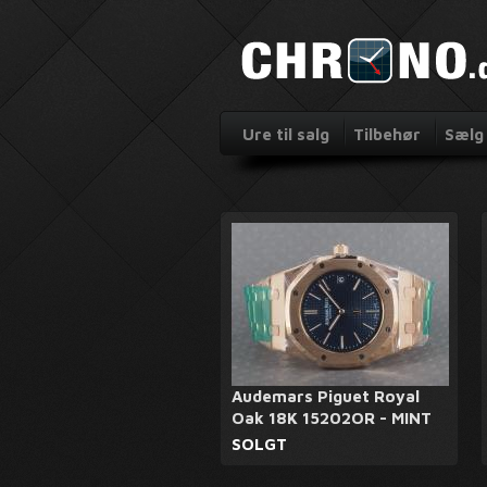
Ure til salg
Tilbehør
Sælg 
Audemars Piguet Royal
Oak 18K 15202OR - MINT
SOLGT