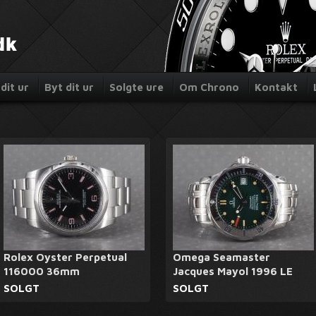
dit ur
Byt dit ur
Solgte ure
Om Chrono
Kontakt
Rolex Oyster Perpetual
Omega Seamaster
116000 36mm
Jacques Mayol 1996 LE
SOLGT
SOLGT